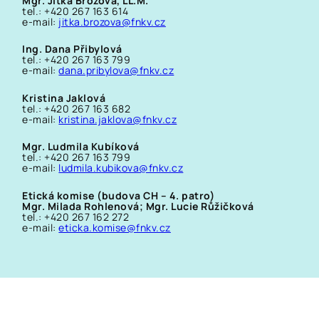
Mgr. Jitka Brožová, LL.M.
tel.: +420 267 163 614
e-mail:
jitka.brozova@fnkv.cz
Ing. Dana Přibylová
tel.: +420 267 163 799
e-mail:
dana.pribylova@fnkv.cz
Kristina Jaklová
tel.: +420 267 163 682
e-mail:
kristina.jaklova@fnkv.cz
Mgr. Ludmila Kubíková
tel.: +420 267 163 799
e-mail:
ludmila.kubikova@fnkv.cz
Etická komise (budova CH – 4. patro)
Mgr. Milada Rohlenová; Mgr. Lucie Růžičková
tel.: +420 267 162 272
e-mail:
eticka.komise@fnkv.cz