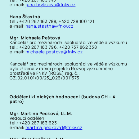
e-mail:
jana.bryksiova@fnkv.cz
Hana Šťastná
tel.: +420 267 163 788, +420 728 100 121
e-mail:
hana.stastna@fnkv.cz
Mgr. Michaela Peštová
Kancelář pro mezinárodní spolupráci ve vědě a výzkumu
tel.: +420 267 163 796, +420 737 862 338
e-mail:
michaela.pestova@fnkv.cz
Kancelář pro mezinárodní spolupráci ve vědě a výzkumu
byla zřízena v rámci projektu Rozvoj výzkumného
prostředí ve FNKV (ROSE) reg. č.:
CZ.02.01.01/00/23_026/0011373
Oddělení klinických hodnocení (budova CH – 4.
patro)
Mgr. Martina Pecková, LL.M.
Vedoucí oddělení
tel.: +420 267 163 623
e-mail:
martina.peckova1@fnkv.cz