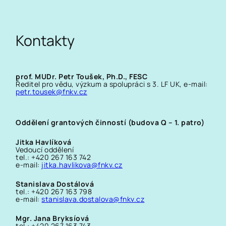
Kontakty
prof. MUDr. Petr Toušek, Ph.D., FESC
Ředitel pro vědu, výzkum a spolupráci s 3. LF UK, e-mail:
petr.tousek@fnkv.cz
Oddělení grantových činností (budova Q – 1. patro)
Jitka Havlíková
Vedoucí oddělení
tel.: +420 267 163 742
e-mail:
jitka.havlikova@fnkv.cz
Stanislava Dostálová
tel.: +420 267 163 798
e-mail:
stanislava.dostalova@fnkv.cz
Mgr. Jana Bryksíová
tel.: +420 267 163 743